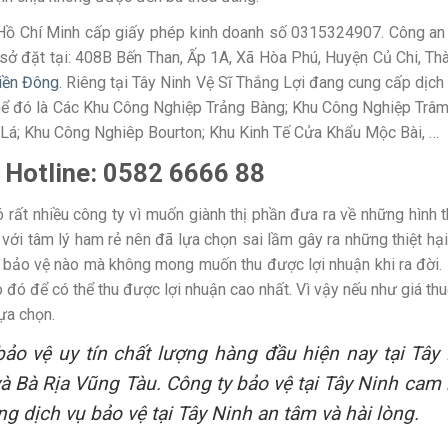
Hồ Chí Minh cấp giấy phép kinh doanh số 0315324907. Công an 
sở đặt tại: 408B Bến Than, Ấp 1A, Xã Hòa Phú, Huyện Củ Chi, Th
miền Đông
. Riêng tại Tây Ninh Vệ Sĩ Thắng Lợi đang cung cấp dịc
thể đó là Các Khu Công Nghiệp Trảng Bàng; Khu Công Nghiệp Tr
Lá; Khu Công Nghiêp Bourton; Khu Kinh Tế Cửa Khẩu Mộc Bài, …
h Hotline: 0582 6666 88
ó rất nhiều công ty vì muốn giành thị phần đưa ra về những hình
 với tâm lý ham rẻ nên đã lựa chọn sai lầm gây ra những thiệt h
ụ bảo vệ nào mà không mong muốn thu được lợi nhuận khi ra đời
nào đó để có thể thu được lợi nhuận cao nhất. Vì vậy nếu như giá 
ựa chọn.
bảo vệ uy tín chất lượng hàng đầu hiện nay tại Tâ
 Bà Rịa Vũng Tàu. Công ty bảo vệ tại Tây Ninh cam 
 dịch vụ bảo vệ tại Tây Ninh an tâm và hài lòng.