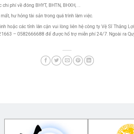
c chi phí về đóng BHYT, BHTN, BHXH, …
ất, hư hỏng tài sản trong quá trình làm việc.
inh hoặc các tỉnh lân cận vui lòng liên hệ công ty Vệ Sĩ Thắng L
663 – 0582666688 để được hổ trợ miễn phí 24/7. Ngoài ra Quý 