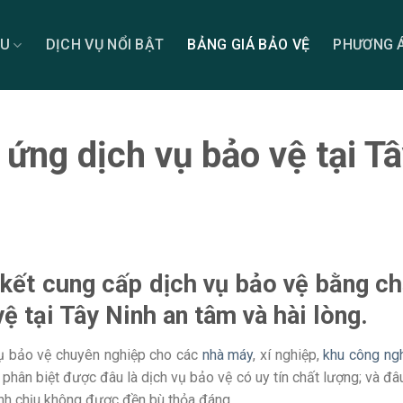
ỆU
DỊCH VỤ NỔI BẬT
BẢNG GIÁ BẢO VỆ
PHƯƠNG Á
ứng dịch vụ bảo vệ tại Tâ
 kết cung cấp dịch vụ bảo vệ bằng c
ệ tại Tây Ninh an tâm và hài lòng.
 vụ bảo vệ chuyên nghiệp cho các
nhà máy
, xí nghiệp,
khu công ng
phân biệt được đâu là dịch vụ bảo vệ có uy tín chất lượng; và đâu
ánh chịu không được đền bù thỏa đáng.